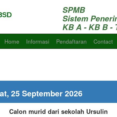
SPMB
Sistem Peneri
KB A - KB B - 
Home
Informasi
Pendaftaran
Contact
at, 25 September 2026
Calon murid dari sekolah Ursulin